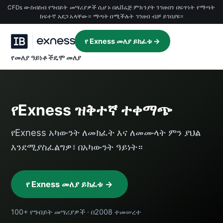
CFDs ውስብስብ የግብይት መሣሪያዎች ሲሆኑ በሌቨሬጅ ምክንያት ገንዘብን በፍጥነት የማጣት
ከፍተኛ አደጋ አላቸው። ማጣት በሚችሉት ገንዘብ ብቻ ይገበያዩ።
የ Exness መለያ ይክፈቱ →
የመለያ ዓይነቶች
ዴሞ መለያ
የExness ዝቅተኛ ተቀማጭ
የExness አካውንት ለመክፈት እና ለመሙላት ምን ያህል
እንደሚያስፈልግዎ፣ በአካውንት ዓይነት።
የ Exness መለያ ይክፈቱ →
100+ የግብይት መሣሪያዎች · በ2008 ተመሠረተ